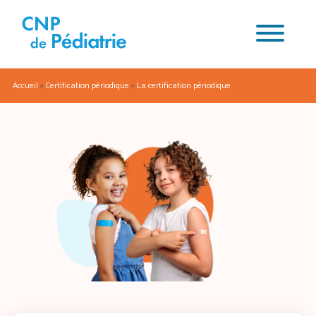
Accueil
»
Certification périodique
»
La certification périodique